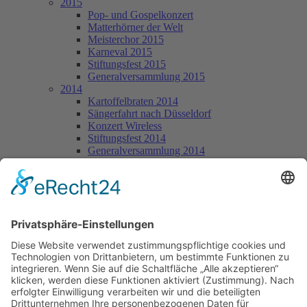
2015
Pop- und Gospelkonzert
Matterhörner der Welt
Meisterchor 2015
Karneval 2015
Stiftungsfest 2015
Generalversammlung 2015
2014
Kartoffelbraten 2014
Sängerfahrt nach Düsseldorf
Konzert Wireless
Stiftungsfest 2014
Generalversammlung 2014
2013
Gospelkonzert 2013
Deutschlandradio Kultur Probe
Wettstreit Morsbach
Wandertag 2013
25. Chorleiterjubiläum Siegfried Knappstein
Chortag in der Akademie Bad Fredeburg
Beratungssingen in Kückelheim
Stiftungsfest 2013
Generalversammlung 2013
2012
Kartoffelbraten 2012