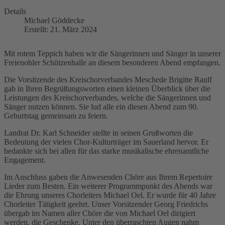
Details
Michael Göddecke
Erstellt: 21. März 2024
Mit rotem Teppich haben wir die Sängerinnen und Sänger in unserer
Freienohler Schützenhalle an diesem besonderen Abend empfangen.
Die Vorsitzende des Kreischorverbandes Meschede Brigitte Raulf
gab in Ihren Begrüßungsworten einen kleinen Überblick über die
Leistungen des Kreischorverbandes, welche die Sängerinnen und
Sänger nutzen können. Sie lud alle ein diesen Abend zum 90.
Geburtstag gemeinsam zu feiern.
Landrat Dr. Karl Schneider stellte in seinen Grußworten die
Bedeutung der vielen Chor-Kulturträger im Sauerland hervor. Er
bedankte sich bei allen für das starke musikalische ehrenamtliche
Engagement.
Im Anschluss gaben die Anwesenden Chöre aus Ihrem Repertoire
Lieder zum Besten. Ein weiterer Programmpunkt des Abends war
die Ehrung unseres Chorleiters Michael Oel. Er wurde für 40 Jahre
Chorleiter Tätigkeit geehrt. Unser Vorsitzender Georg Friedrichs
übergab im Namen aller Chöre die von Michael Oel dirigiert
werden, die Geschenke. Unter den überraschten Augen nahm