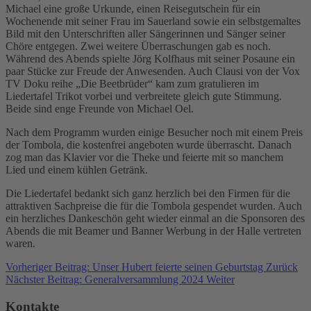
Michael eine große Urkunde, einen Reisegutschein für ein
Wochenende mit seiner Frau im Sauerland sowie ein selbstgemaltes
Bild mit den Unterschriften aller Sängerinnen und Sänger seiner
Chöre entgegen. Zwei weitere Überraschungen gab es noch.
Während des Abends spielte Jörg Kolfhaus mit seiner Posaune ein
paar Stücke zur Freude der Anwesenden. Auch Clausi von der Vox
TV Doku reihe „Die Beetbrüder“ kam zum gratulieren im
Liedertafel Trikot vorbei und verbreitete gleich gute Stimmung.
Beide sind enge Freunde von Michael Oel.
Nach dem Programm wurden einige Besucher noch mit einem Preis
der Tombola, die kostenfrei angeboten wurde überrascht. Danach
zog man das Klavier vor die Theke und feierte mit so manchem
Lied und einem kühlen Getränk.
Die Liedertafel bedankt sich ganz herzlich bei den Firmen für die
attraktiven Sachpreise die für die Tombola gespendet wurden. Auch
ein herzliches Dankeschön geht wieder einmal an die Sponsoren des
Abends die mit Beamer und Banner Werbung in der Halle vertreten
waren.
Vorheriger Beitrag: Unser Hubert feierte seinen Geburtstag
Zurück
Nächster Beitrag: Generalversammlung 2024
Weiter
Kontakte