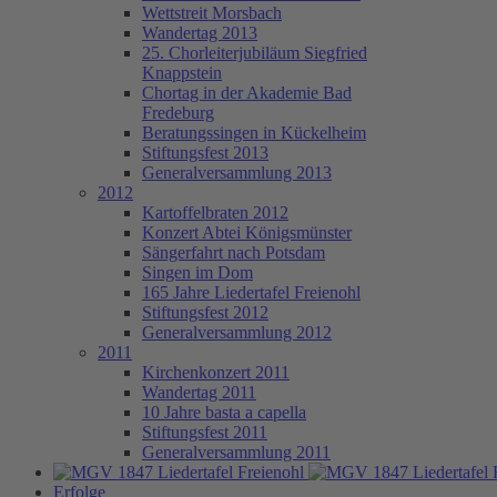
Wettstreit Morsbach
Wandertag 2013
25. Chorleiterjubiläum Siegfried
Knappstein
Chortag in der Akademie Bad
Fredeburg
Beratungssingen in Kückelheim
Stiftungsfest 2013
Generalversammlung 2013
2012
Kartoffelbraten 2012
Konzert Abtei Königsmünster
Sängerfahrt nach Potsdam
Singen im Dom
165 Jahre Liedertafel Freienohl
Stiftungsfest 2012
Generalversammlung 2012
2011
Kirchenkonzert 2011
Wandertag 2011
10 Jahre basta a capella
Stiftungsfest 2011
Generalversammlung 2011
Erfolge