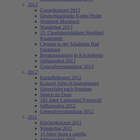
2013
Gospelkonzert 2013
Deutschlandradio Kultur Probe
Wettstreit Morsbach
Wandertag 2013
25. Chorleiterjubiläum Siegfried
Knappstein
Chortag in der Akademie Bad
Fredeburg
Beratungssingen in Kückelheim
Stiftungsfest 2013
Generalversammlung 2013
2012
Kartoffelbraten 2012
Konzert Abtei Königsmünster
Sängerfahrt nach Potsdam
Singen im Dom
165 Jahre Liedertafel Freienohl
Stiftungsfest 2012
Generalversammlung 2012
2011
Kirchenkonzert 2011
Wandertag 2011
10 Jahre basta a capella
Stiftungsfest 2011