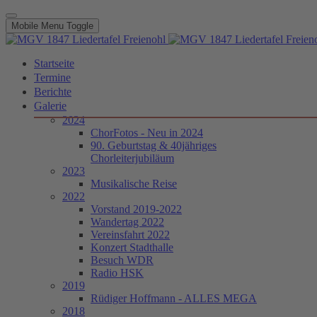
Mobile Menu Toggle
Startseite
Termine
Berichte
Galerie
2024
ChorFotos - Neu in 2024
90. Geburtstag & 40jähriges
Chorleiterjubiläum
2023
Musikalische Reise
2022
Vorstand 2019-2022
Wandertag 2022
Vereinsfahrt 2022
Konzert Stadthalle
Besuch WDR
Radio HSK
2019
Rüdiger Hoffmann - ALLES MEGA
2018