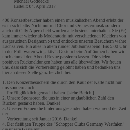
Michael Göddecke
Erstellt: 04. April 2017
400 Konzertbesucher haben einen musikalischen Abend erlebt der
es in sich hatte. Nicht nur mit Chor und Orchestermusik sondern
auch mit Cilly Alperscheid wurden alle bestens unterhalten. Sie (Er)
kam immer wieder als Moderatorin mit verschiedenen Kleidern von
ausgesuchten Designern :-) und entlockte unseren Besuchern wahre
Lachsalven. Ein alles in allem runder Jubiläumsabend. Bis 5:00 Uhr
in der Früh waren wir „aktiv“. Gestern beim Aufräumen haben wir
noch einmal den Abend Revue passieren lassen. Die vielen
positiven Rückmeldungen haben uns alle überwältigt. Wir freuen
uns, dass sich die Vorbereitung gelohnt haben und bedanken uns
hier an dieser Stelle ganz herzlich bei:
1. Den Konzertbesuchern die durch den Kauf der Karte nicht nur
uns sondern auch
ProFil glücklich gemacht haben. [siehe Bericht]
2. Unsere Sponsoren die uns in einer unglaublichen Zahl den
Rücken gestärkt haben. Danke!
3. Unseren Frauen die hinter uns gestanden haben während der Zeit
der
Vorbereitung seit Januar 2016. Danke!
4. Der fleißigen Truppe des "Schopper Clubs Germany Westfalen"
die unsere Gäste mit