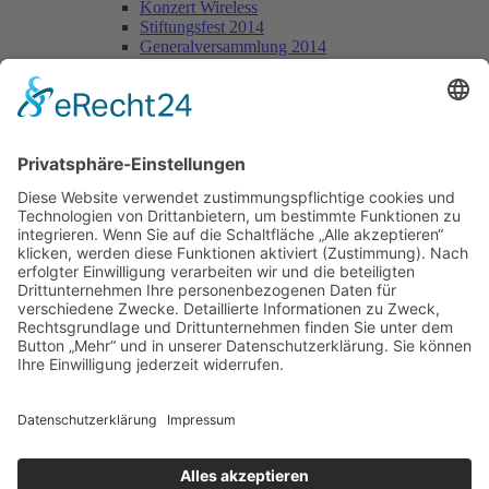
Konzert Wireless
Stiftungsfest 2014
Generalversammlung 2014
2013
Gospelkonzert 2013
Deutschlandradio Kultur Probe
Wettstreit Morsbach
Wandertag 2013
25. Chorleiterjubiläum Siegfried Knappstein
Chortag in der Akademie Bad Fredeburg
Beratungssingen in Kückelheim
Stiftungsfest 2013
Generalversammlung 2013
2012
Kartoffelbraten 2012
Konzert Abtei Königsmünster
Sängerfahrt nach Potsdam
Singen im Dom
165 Jahre Liedertafel Freienohl
Stiftungsfest 2012
Generalversammlung 2012
2011
Kirchenkonzert 2011
Wandertag 2011
10 Jahre basta a capella